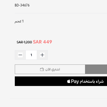
BD-34676
1 كجم
449 SAR
1,200 SAR
اشتري الآن