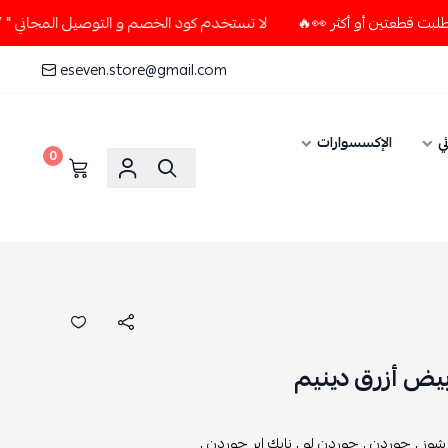
لا تستخدم كود الخصم و التوصيل المجاني " N7 " إلا إذا طلبت قطعتين أو أكثر 👀🔥
eseven.store@gmail.com
ي
الإكسسوارات
0
ابيض أزرق دينيم
شوز ,
جوردن ,
جوردن لو ,
نايك اير جوردن ,