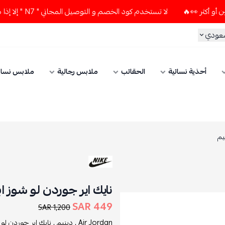
لا تستخدم كود الخصم و التوصيل المجاني " N7 " إلا إذا طلبت قطعتين أو أكثر 👀🔥
سعودي
أحذية نسائية
الحقائب
ملابس رجالية
ملابس نسائ
يم
نايك اير جوردن لو شوز 
449 SAR
1,200 SAR
Air Jordan ,
دينيم ,
نايك اير جوردن لو 