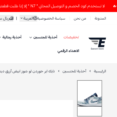
لا تستخدم كود الخصم و التوصيل المجاني " N7 " إلا إذا طلبت قطعتين أو أكثر 👀🔥
العربية
|
ريال 
المدونة
من نحن
سياسة الخصوصية
تخفيضات
أحذية للجنسين
أحذية رجالية
ESEVEN STORE
الاهداء الرقمي
الرئيسية
أحذية للجنسين
نايك اير جوردن لو شوز ابيض أزرق دين