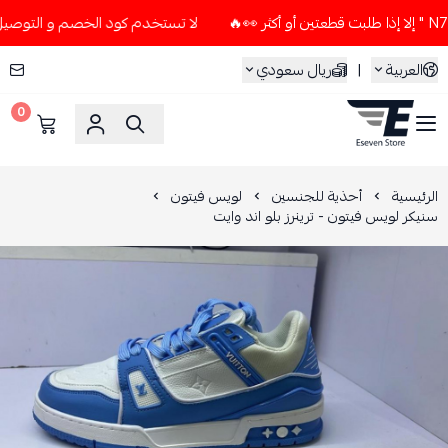
لا تستخدم كود الخصم و التوصيل المجاني " N7 " إلا إذا طلبت قطعت
العربية
|
ريال سعودي
0
ESEVEN STORE
الرئيسية
أحذية للجنسين
لويس فيتون
سنيكر لويس فيتون - ترينرز بلو اند وايت