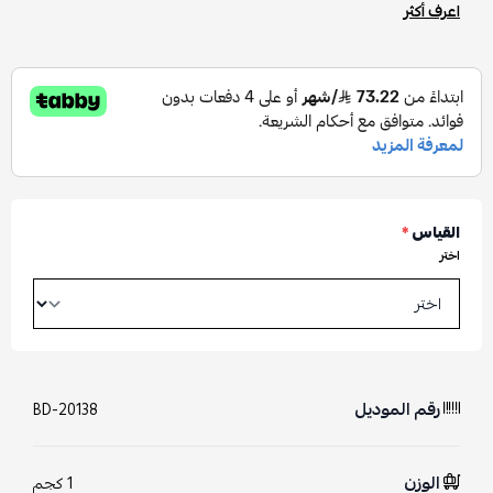
اعرف أكثر
القياس
*
اختر
رقم الموديل
BD-20138
الوزن
1 كجم