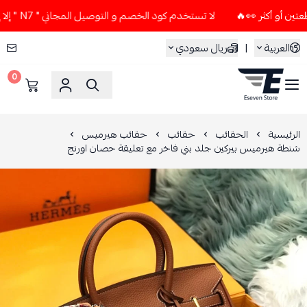
لا تستخدم كود الخصم و التوصيل المجاني " N7 " إلا إذا طلبت قطعتين أو أكثر 👀🔥
العربية
|
ريال سعودي
0
ESEVEN STORE
الرئيسية
الحقائب
حقائب
حقائب هيرميس
شنطة هيرميس بيركين جلد بني فاخر مع تعليقة حصان اورنج