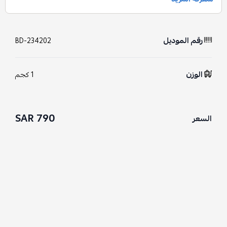
رقم الموديل
BD-234202
الوزن
1 كجم
790 SAR
السعر