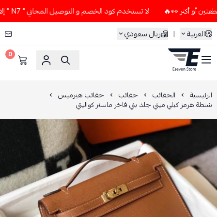
لا تستخدم كود الخصم و التوصيل المجاني " N7 " إلا إذا طلبت قطعتين أو أكثر 👀🔥
العربية
|
ريال سعودي
0
ESEVEN STORE
الرئيسية
الحقائب
حقائب
حقائب هيرميس
شنطة هرمز كيلي ميني جلد بني فاخر ماستر كواليتي