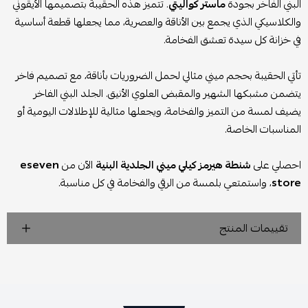
البني الفاخر بجودة
ماستر كواليتي
. تتميز هذه الحقيبة بتصميمها الأيقوني
والكلاسيكي الذي يجمع بين الأناقة والعصرية، مما يجعلها قطعة أساسية
في خزانة كل سيدة تعشق الفخامة.
تأتي الحقيبة بحجم ميني مثالي لحمل الضروريات بأناقة، مع تصميم فاخر
يتضمن مشبكها الشهير والمقبض العلوي الأنيق. الجلد البني الفاخر
يضيف لمسة من التميز والفخامة، ويجعلها مثالية للإطلالات اليومية أو
المناسبات الخاصة.
احصلي على
شنطة هيرمز كيلي ميني الجلدية البنية
الآن من
eseven
store
، واستمتعي بلمسة من الرقي والفخامة في كل مناسبة.
تقييمات المنتج