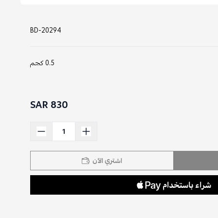
BD-20294
0.5 كجم
830 SAR
اشتري الآن