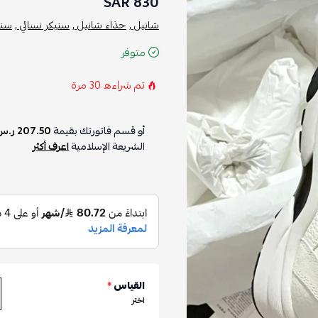
830 SAR
شانيل ,
حذاء شانيل ,
سنيكر نسائي ,
سني
متوفر
تم شراءه
30
مرة
أو قسم فاتورتك بقيمة
207.50 ر.س
الشريعة الإسلامية
اعرف أكثر
القياس
*
اختر