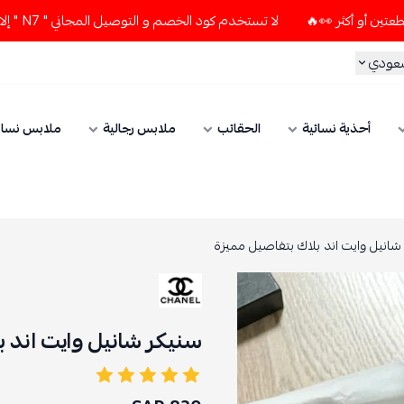
لا تستخدم كود الخصم و التوصيل المجاني " N7 " إلا إذا طلبت قطعتين أو أكثر 👀🔥
سعودي
أحذية نسائية
الحقائب
ملابس رجالية
ملابس نسائ
شانيل وايت اند بلاك بتفاصيل مميزة
سنيكر شانيل وايت اند ب