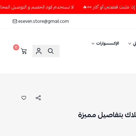
لا تستخدم كود الخصم و التوصيل المجاني " N7 " إلا إذا طلبت قطعتين أو أكثر 👀🔥
eseven.store@gmail.com
ي
الإكسسوارات
0
لاك بتفاصيل مميزة