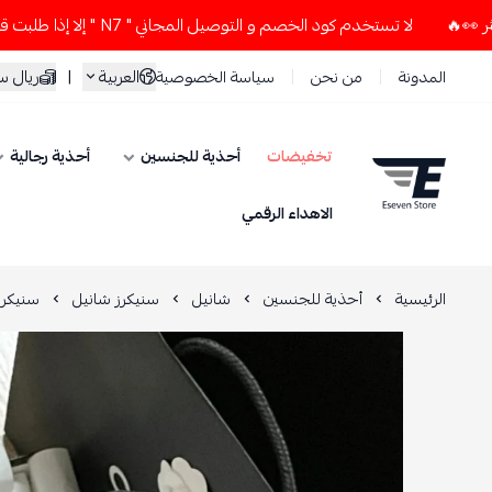
لا تستخدم كود الخصم و التوصيل المجاني " N7 " إلا إذا طلبت قطعتين أو أكثر 👀🔥
العربية
|
ريال 
المدونة
من نحن
سياسة الخصوصية
تخفيضات
أحذية للجنسين
أحذية رجالية
ESEVEN STORE
الاهداء الرقمي
الرئيسية
أحذية للجنسين
شانيل
سنيكرز شانيل
سنيكر 