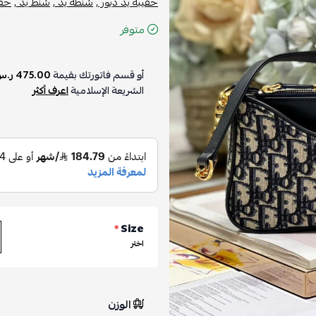
حقيبة يد ديور ,
شنطة يد ,
شنط يد ,
حقا
متوفر
أو قسم فاتورتك بقيمة
475.00 ر.س
الشريعة الإسلامية
اعرف أكثر
*
Size
اختر
الوزن