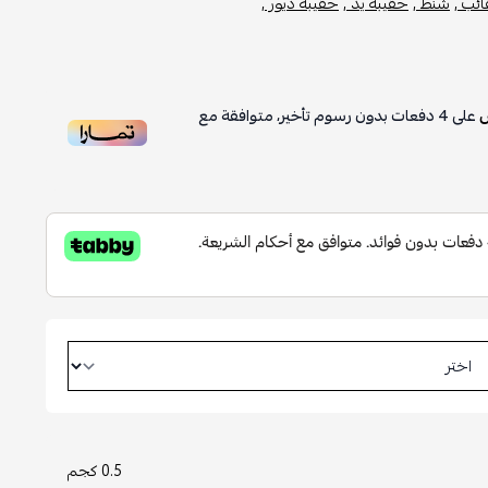
ئب ,
شنط ,
حقيبة يد ,
حقيبة ديور ,
على
4
دفعات بدون رسوم تأخير، متوافقة مع
0.5 كجم