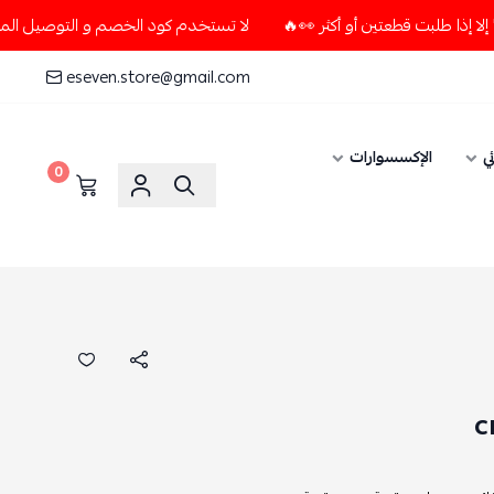
لا تستخدم كود الخصم و التوصيل المجاني " N7 " إلا إذا طلبت قطعتين أو أكثر 👀🔥
eseven.store@gmail.com
ي
الإكسسوارات
0