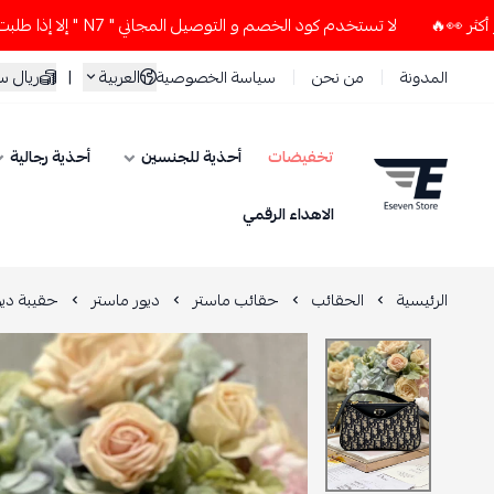
لا تستخدم كود الخصم و التوصيل المجاني " N7 " إلا إذا طلبت قطعتين أو أكثر 👀🔥
العربية
|
ريال 
المدونة
من نحن
سياسة الخصوصية
تخفيضات
أحذية للجنسين
أحذية رجالية
ESEVEN STORE
الاهداء الرقمي
الرئيسية
الحقائب
حقائب ماستر
ديور ماستر
حقيبة ديور 