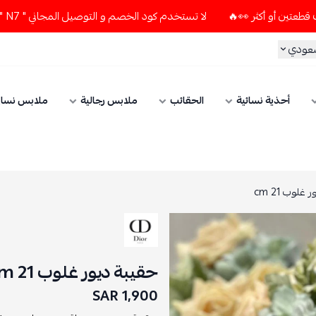
لا تستخدم كود الخصم و التوصيل المجاني " N7 " إلا إذا طلبت قطعتين أو أكثر 👀🔥
سعودي
أحذية نسائية
الحقائب
ملابس رجالية
ملابس نسائ
غلوب 21 cm
حقيبة ديور غلوب 21 cm
1,900 SAR