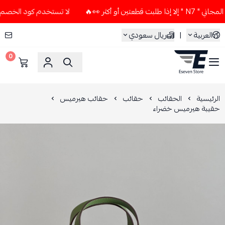
و أكثر 👀🔥
لا تستخدم كود الخصم و التوصيل المجاني " N7 " إل
العربية
|
ريال سعودي
0
ESEVEN STORE
الرئيسية
الحقائب
حقائب
حقائب هيرميس
حقيبة هيرميس خضراء