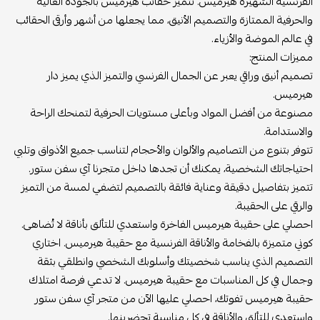
الفرنسية الشهيرة هيرميس. تتميز حقائب هيرميس بالجودة العالية
والحرفية الممتازة والتصميم الأنيق، مما يجعلها من أشهر وأرقى الحقائب
في عالم الموضة والأزياء.
مميزات المنتج:
تصميم أنيق وراقي يعبر عن الجمال الفرنسي والتميز الذي يميز دار
هيرميس.
مصنوعة من أفضل المواد وبأعلى مستويات الحرفية لتمنحك الراحة
والاستدامة.
تتوفر بتنوع من التصاميم والألوان والأحجام لتناسب جميع الأذواق وتلبي
احتياجاتك الشخصية، يمكنك أن تجدها داخل متجرنا آي سفن ستور.
تتميز بتفاصيل دقيقة وعناية فائقة بالتصميم لتضفي لمسة من التميز
والرقي على الحقيبة.
احصلي على حقيبة هيرميس الفاخرة واستعدي للتألق بأناقة لا تُضاهى.
كوني متميزة بالفخامة والأناقة الفرنسية مع حقيبة هيرميس. اختاري
التصميم الذي يناسب شخصيتك وأسلوبك الشخصي وانطلقي بثقة
وجمال في كل المناسبات مع حقيبة هيرميس. لا تدعي فرصة امتلاك
حقيبة هيرميس تفوتك، احصلي عليها الآن من متجر آي سفن ستور
واستعدي للتألق والأناقة في كل مناسبة تحضرينها.