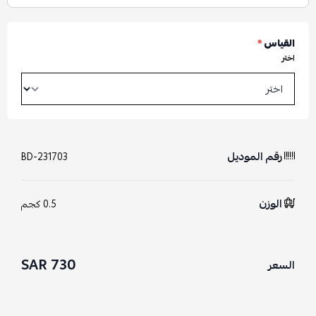
القياس
*
اختر
رقم الموديل
BD-231703
الوزن
0.5 كجم
730 SAR
السعر