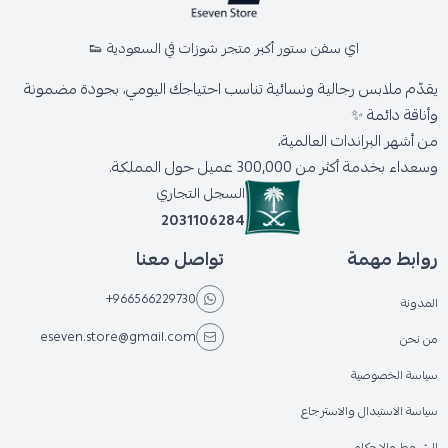
اي سفن ستور أكبر متجر شوزات في السعودية 👟
يقدّم ملابس رجالية ونسائية تناسب احتياجك اليومي، بجودة مضمونة
وأناقة دائمة ✨
من أشهر البراندات العالمية،
وسعداء بخدمة أكثر من 300,000 عميل حول المملكة.
السجل التجاري
2031106284
روابط مهمة
تواصل معنا
+966566229730
المدونة
eseven.store@gmail.com
من نحن
سياسة الخصوصية
سياسة الاستبدال والاسترجاع
الشروط والاحكام