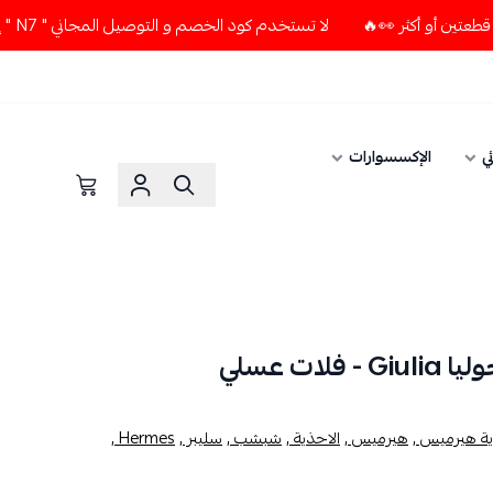
لا تستخدم كود الخصم و التوصيل المجاني " N7 " إلا إذا طلبت قطعتين أو أكثر 👀🔥
ي
الإكسسوارات
ات عسلي
ة هيرميس ,
هيرميس ,
الاحذية ,
شبشب ,
سليبر ,
Hermes ,