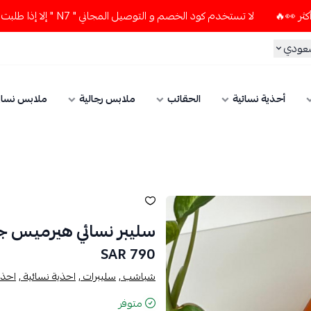
لا تستخدم كود الخصم و التوصيل المجاني " N7 " إلا إذا طلبت قطعتين أو أكثر 👀🔥
سعودي
أحذية نسائية
الحقائب
ملابس رجالية
ملابس نسائ
سليبر نسائي هيرميس جوليا Giulia - فل
790 SAR
شباشب ,
سليبرات ,
احذية نسائية ,
احذي
متوفر