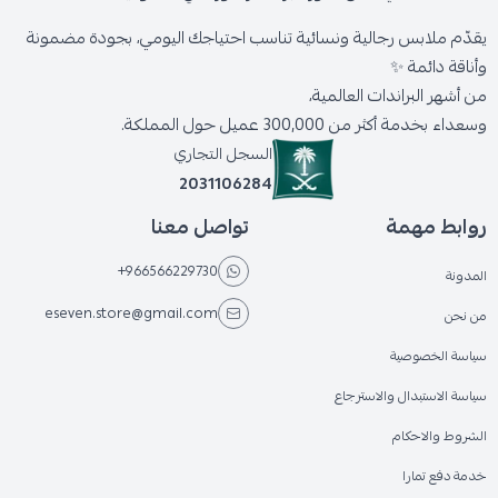
يقدّم ملابس رجالية ونسائية تناسب احتياجك اليومي، بجودة مضمونة
وأناقة دائمة ✨
من أشهر البراندات العالمية،
وسعداء بخدمة أكثر من 300,000 عميل حول المملكة.
السجل التجاري
2031106284
روابط مهمة
تواصل معنا
+966566229730
المدونة
eseven.store@gmail.com
من نحن
سياسة الخصوصية
سياسة الاستبدال والاسترجاع
الشروط والاحكام
خدمة دفع تمارا