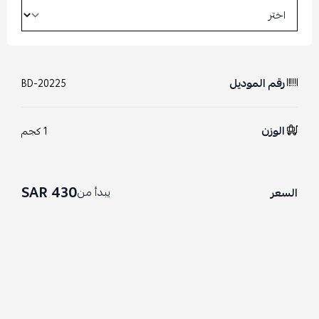
رقم الموديل
BD-20225
الوزن
1 كجم
430 SAR
يبدأ من
السعر