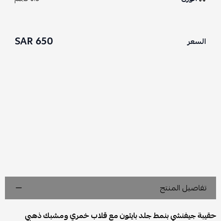
650 SAR
السعر
تفاصيل المنتج
حقيبة جيفنشي بنمط جلد بايثون مع قلاب خمري ومشبك ذهبي