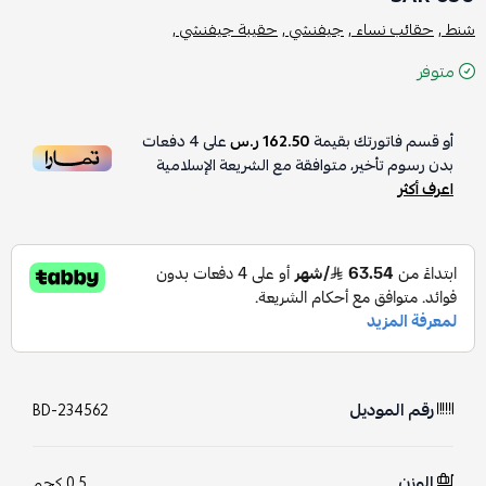
شنط ,
حقائب نساء ,
جيفنشي ,
حقيبة جيفنشي ,
متوفر
أو قسم فاتورتك بقيمة
162.50 ر.س
على
4
دفعات
بدون رسوم تأخير، متوافقة مع الشريعة الإسلامية
اعرف أكثر
رقم الموديل
BD-234562
الوزن
0.5 كجم