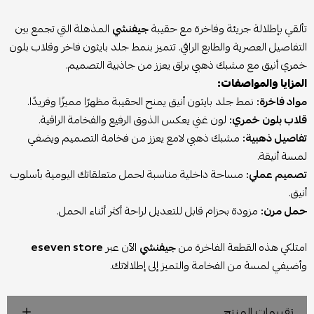
تألقي بإطلالة جريئة وفاخرة مع حقيبة
جيفنشي
المذهلة التي تجمع بين
التفاصيل العصرية والطابع الراقي. تتميز بنمط جلد بايثون فاخر وقلاب بلون
خمري أنيق مع مشبك ذهبي براق يعزز من جاذبية التصميم.
المزايا والمواصفات:
مواد فاخرة:
نمط جلد بايثون أنيق يمنح الحقيبة مظهرًا مميزًا وفريدًا.
قلاب بلون خمري:
لون غني يعكس الذوق الرفيع والفخامة الراقية.
تفاصيل ذهبية:
مشبك ذهبي لامع يعزز من فخامة التصميم ويضفي
لمسة أنيقة.
تصميم عملي:
مساحة داخلية مناسبة لحمل متعلقاتك اليومية بأسلوب
أنيق.
حمل مرن:
مزودة بحزام قابل للتعديل لراحة أكثر أثناء الحمل.
امتلكي هذه القطعة الفاخرة من
جيفنشي
الآن عبر
eseven store
وأضيفي لمسة من الفخامة والتميز إلى إطلالاتك.
تقييمات المنتج