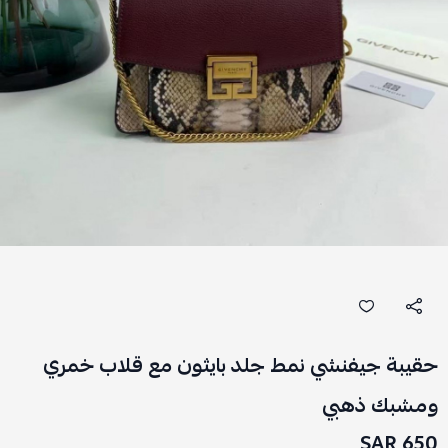
حقيبة جيفنشي نمط جلد بايثون مع قلاب خمري
ومشبك ذهبي
650 SAR