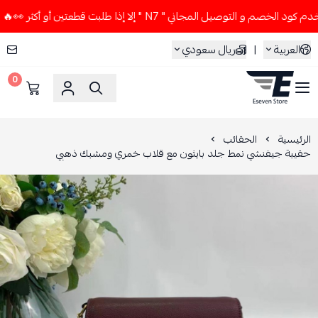
خصم و التوصيل المجاني " N7 " إلا إذا طلبت قطعتين أو أكثر 👀🔥
العربية
|
ريال سعودي
0
ESEVEN STORE
الرئيسية
الحقائب
حقيبة جيفنشي نمط جلد بايثون مع قلاب خمري ومشبك ذهبي