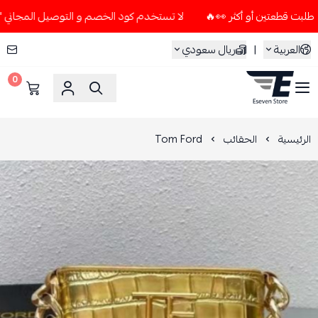
لا تستخدم كود الخصم و التوصيل المجاني " N7 " إلا إذا طلبت قطعتين أو أكثر 👀🔥
العربية
|
ريال سعودي
0
ESEVEN STORE
الرئيسية
الحقائب
Tom Ford