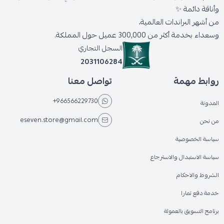
وأناقة دائمة ✨
من أشهر البراندات العالمية،
وسعداء بخدمة أكثر من 300,000 عميل حول المملكة.
السجل التجاري
2031106284
روابط مهمة
تواصل معنا
+966566229730
المدونة
eseven.store@gmail.com
من نحن
سياسة الخصوصية
سياسة الاستبدال والاسترجاع
الشروط والاحكام
خدمة دفع تمارا
برنامج التسويق بالعمولة