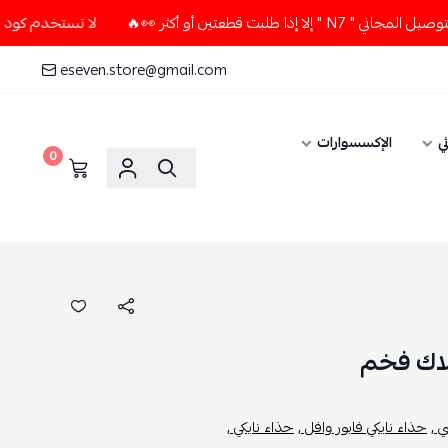
طعتين أو أكثر 👀🔥
لا تستخدم كود الخصم و التوصيل المجاني "
eseven.store@gmail.com
ي
الإكسسوارات
0
بلاك فخم
 ,
حذاء نايكي فابور وافل ,
حذاء نايكي ,