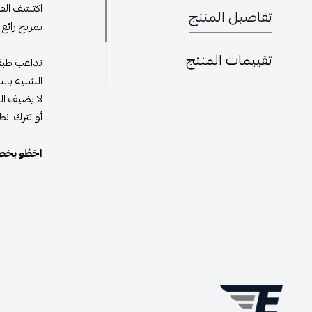
اكتشف الفخ
تفاصيل المنتج
بمزيج رائع 
تقييمات المنتج
تداعب طبقا
الشبيه بال
لا يضيف ال
أو تترك انط
اخطُو بخطو