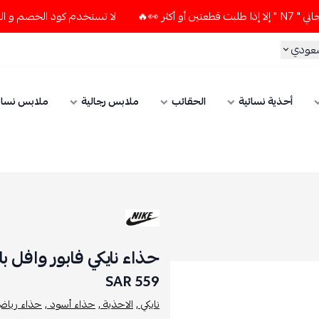
لا تستخدم كود الخصم و التوصيل المجاني " N7 " إلا إذا طلبت ق
سعودي
أحذية نسائية
الحقائب
ملابس رجالية
ملابس نسائ
حذاء نايكي فابور وافل 
559 SAR
نايكي ,
الاحذية ,
حذاء أسود ,
حذاء رياضي