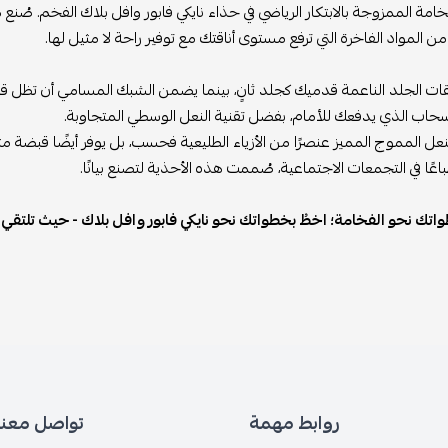
امة الممزوجة بالابتكار الرياضي في حذاء نايكي فابور وافل بلاك الفخم. صُنع
من المواد الفاخرة التي ترفع مستوى أناقتك مع توفير راحة لا مثيل لها.
ت الجلد الناعمة قدميك كجلد ثانٍ، بينما يضمن الشبك المسامي أن تظل قدم
سحاب الذي يدفعك للأمام، بفضل تقنية النعل الوسطي المتجاوبة.
نعل المموج المميز عنصرًا من الأزياء الطليعية فحسب، بل يوفر أيضًا قبضة مت
باعًا في التجمعات الاجتماعية، صُممت هذه الأحذية لتصنع بيانًا.
اتك نحو الفخامة؛ اخطُ بخطواتك نحو نايكي فابور وافل بلاك - حيث تلتقي ال
روابط مهمة
تواصل معنا