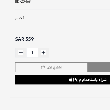
BD-20469
1 كجم
559 SAR
اشتري الآن