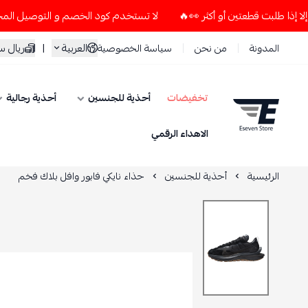
لا تستخدم كود الخصم و التوصيل المجاني " N7 " إلا إذا طلبت قطعتين أو أكثر 👀🔥
العربية
|
ريال 
المدونة
من نحن
سياسة الخصوصية
تخفيضات
أحذية للجنسين
أحذية رجالية
ESEVEN STORE
الاهداء الرقمي
الرئيسية
أحذية للجنسين
حذاء نايكي فابور وافل بلاك فخم