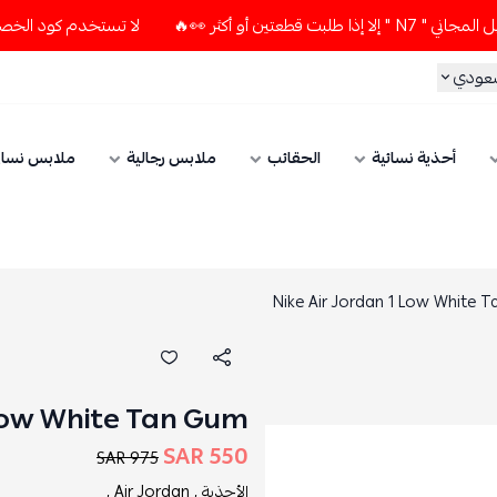
أكثر 👀🔥
لا تستخدم كود الخصم و التوصيل المجاني " N7 " إلا
سعودي
أحذية نسائية
الحقائب
ملابس رجالية
ملابس نسائ
Nike Air Jordan 1 Low White 
 Low White Tan Gum
550 SAR
975 SAR
الأحذية ,
Air Jordan ,