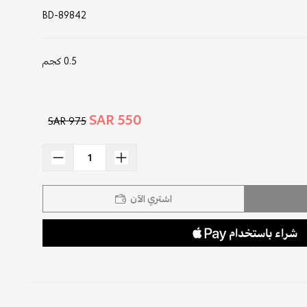
BD-89842
0.5 كجم
550 SAR
975 SAR
اشتري الآن