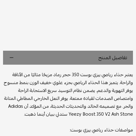
تفاصيل المنتج
يعتبر حذاء رياضي ييزي بوست 350 حجر رماد مزيجًا مثاليًا من الأناقة
والراحة. يتميز هذا الحذاء الرياضي بجزء علوي خفيف الوزن بنمط منسوج
يوفر التهوية والدعم. يضمن نظام التوسيد سريع الاستجابة الراحة
وامتصاص الصدمات لقيادة ممتعة. يوفر النعل الخارجي المطاطي المتانة
والجر. مع تصميمه الخالد والتحديثات الحديثة، من المؤكد أن Adidas
Yeezy Boost 350 V2 Ash Stone ستدلي ببيان أينما ذهبت.
مواصفات حذاء رياضي ييزي بوست: