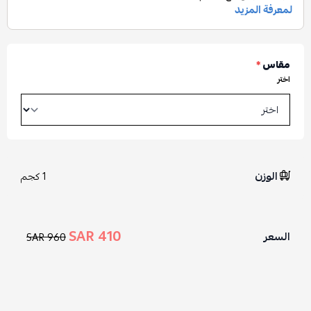
مقاس
*
اختر
الوزن
1 كجم
410 SAR
السعر
960 SAR