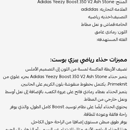
المنتج: Adidas Yeezy Boost 350 V2 Ash Stone
العلامه التجاريه: adiddas
التصنيف:اخذيه رياضيه
الخامه:قماش و نعل مطاط
اللون: رمادى غامق
الفئه المستهدفه:
مميزات حذاء رياضي ييزي بوست:
تضيف الأربطة العاكسة لمسة من اللون إلى التصميم الأملس
يتميز حذاء Adidas Yeezy Boost 350 V2 Ash Stone بجزء علوي من
Primeknit، يكتمل بخطوط منقوشة بلون الكريم على الجانبين.
يتميز الحذاء بغطاء رمادي فاتح على عروة الكعب، بالإضافة إلى نعل أوسط
ونعل خارجي من المطاط.
يحتوي الحذاء أيضًا على نظام توسيد Boost كامل الطول، والذي يوفر
راحة فائقة وعودة للطاقة.
يوفر طوق مبطن مستوى إضافيًا من الراحة حول الكاحل.
هذا الحذاء الرياضي الأنيق مثالي للارتداء غير الرسمي أو الذهاب إلى الجيم