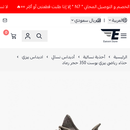
مجاني " N7 " إلا إذا طلبت قطعتين أو أكثر 👀🔥
لا تستخدم كو
العربية
|
ريال سعودي
0
ESEVEN STORE
الرئيسية
أحذية نسائية
أديداس نسائي
اديداس ييزي
حذاء رياضي ييزي بوست 350 حجر رماد