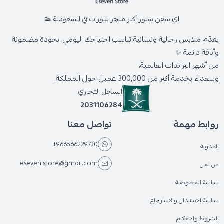
اي سفن ستور أكبر متجر شوزات في السعودية 👟
يقدّم ملابس رجالية ونسائية تناسب احتياجك اليومي، بجودة مضمونة
وأناقة دائمة ✨
من أشهر البراندات العالمية،
وسعداء بخدمة أكثر من 300,000 عميل حول المملكة.
السجل التجاري
2031106284
روابط مهمة
تواصل معنا
+966566229730
المدونة
eseven.store@gmail.com
من نحن
سياسة الخصوصية
سياسة الاستبدال والاسترجاع
الشروط والاحكام