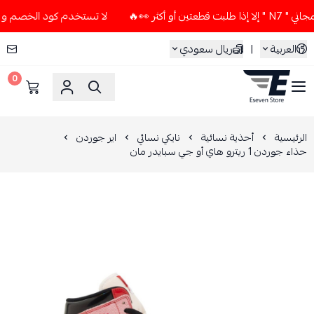
أكثر 👀🔥
لا تستخدم كود الخصم و التوصيل المجاني " N7 " إلا 
العربية
|
ريال سعودي
0
ESEVEN STORE
الرئيسية
أحذية نسائية
نايكي نسائي
اير جوردن
حذاء جوردن 1 ريترو هاي أو جي سبايدر مان