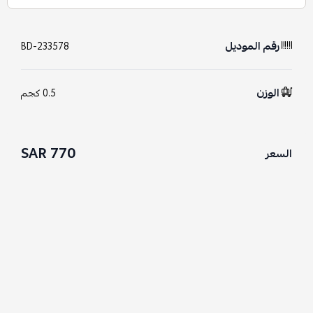
رقم الموديل
BD-233578
الوزن
0.5 كجم
770 SAR
السعر