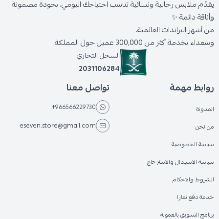
يقدّم ملابس رجالية ونسائية تناسب احتياجك اليومي، بجودة مضمونة
وأناقة دائمة ✨
من أشهر البراندات العالمية،
وسعداء بخدمة أكثر من 300,000 عميل حول المملكة.
السجل التجاري
2031106284
روابط مهمة
تواصل معنا
+966566229730
المدونة
eseven.store@gmail.com
من نحن
سياسة الخصوصية
سياسة الاستبدال والاسترجاع
الشروط والاحكام
خدمة دفع تمارا
برنامج التسويق بالعمولة