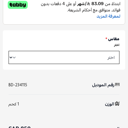
مقاس
*
اختر
رقم الموديل
BD-234115
الوزن
1 كجم