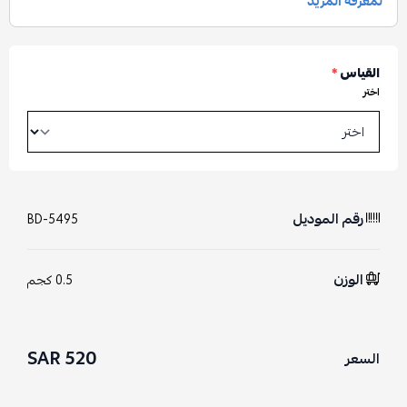
القياس
*
اختر
رقم الموديل
BD-5495
الوزن
0.5 كجم
520 SAR
السعر