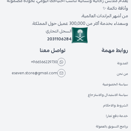
يقدّم ملابس رجالية ونسائية تناسب احتياجك اليومي، بجودة مضمونة
وأناقة دائمة ✨
من أشهر البراندات العالمية،
وسعداء بخدمة أكثر من 300,000 عميل حول المملكة.
السجل التجاري
2031106284
روابط مهمة
تواصل معنا
+966566229730
المدونة
eseven.store@gmail.com
من نحن
سياسة الخصوصية
سياسة الاستبدال والاسترجاع
الشروط والاحكام
خدمة دفع تمارا
برنامج التسويق بالعمولة