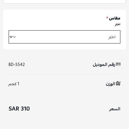
مقاس
*
اختر
رقم الموديل
BD-5542
الوزن
1 كجم
310 SAR
السعر