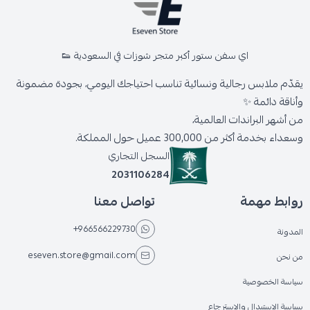
اي سفن ستور أكبر متجر شوزات في السعودية 👟
يقدّم ملابس رجالية ونسائية تناسب احتياجك اليومي، بجودة مضمونة
وأناقة دائمة ✨
من أشهر البراندات العالمية،
وسعداء بخدمة أكثر من 300,000 عميل حول المملكة.
السجل التجاري
2031106284
روابط مهمة
تواصل معنا
+966566229730
المدونة
eseven.store@gmail.com
من نحن
سياسة الخصوصية
سياسة الاستبدال والاسترجاع