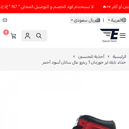
لا تستخدم كود الخصم و التوصيل المجاني " N7 " إلا إذا طلبت قطعتين أو أكثر 👀🔥
العربية
|
ريال سعودي
0
ESEVEN STORE
الرئيسية
أحذية للجنسين
حذاء نايك اير جوردان 1 ريترو عال ساتان أسود أحمر