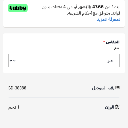
المقاس
*
اختر
رقم الموديل
BD-38888
الوزن
1 كجم