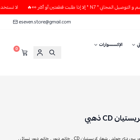
 إذا طلبت قطعتين أو أكثر 👀🔥
لا تستخدم كود الخصم و التوصيل
eseven.store@gmail.com
ي
الإكسسوارات
0
ان CD ذهبي
ر سي دي جولد ,
شعار كريستيان CD ,
خاتم ديور ,
خاتم ديور نسائي ,