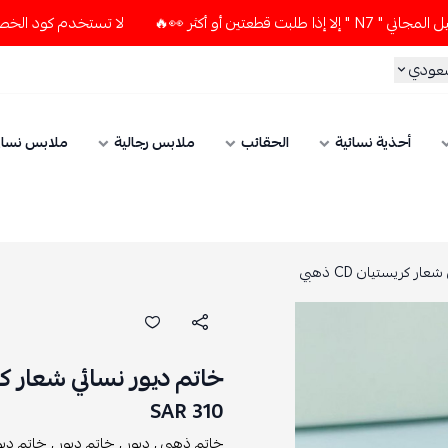
أكثر 👀🔥
لا تستخدم كود الخصم و التوصيل المجاني " N7 " إلا
سعودي
أحذية نسائية
الحقائب
ملابس رجالية
ملابس نسائ
ر كريستيان CD ذهبي
خاتم ديور نسائي شعار كريستي
310 SAR
خاتم ذهبي ,
ديور ,
خاتم ديور ,
خاتم ديو