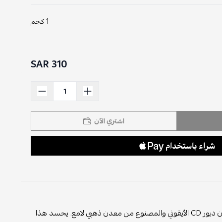
1 كجم
310 SAR
اشتري الآن
أضف لمسة من الفخامة والأناقة إلى إطلالتك مع خاتم ديور نسائي المميز بشعار كريستيان ديور CD الأيقوني والمصنوع من معدن ذهبي لامع. يجسد هذا