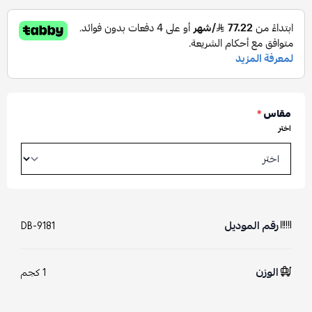
مقاس
*
اختر
رقم الموديل
DB-9181
الوزن
1 كجم