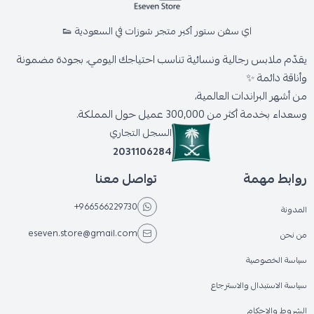
اي سفن ستور أكبر متجر شوزات في السعودية 👟
يقدّم ملابس رجالية ونسائية تناسب احتياجك اليومي، بجودة مضمونة
وأناقة دائمة ✨
من أشهر البراندات العالمية،
وسعداء بخدمة أكثر من 300,000 عميل حول المملكة.
السجل التجاري
2031106284
روابط مهمة
تواصل معنا
+966566229730
المدونة
eseven.store@gmail.com
من نحن
سياسة الخصوصية
سياسة الاستبدال والاسترجاع
الشروط والاحكام