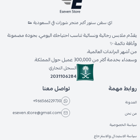
اي سفن ستور أكبر متجر شوزات في السعودية 👟
يقدّم ملابس رجالية ونسائية تناسب احتياجك اليومي، بجودة مضمونة
وأناقة دائمة ✨
من أشهر البراندات العالمية،
وسعداء بخدمة أكثر من 300,000 عميل حول المملكة.
السجل التجاري
2031106284
روابط مهمة
تواصل معنا
+966566229730
المدونة
eseven.store@gmail.com
من نحن
سياسة الخصوصية
سياسة الاستبدال والاسترجاع