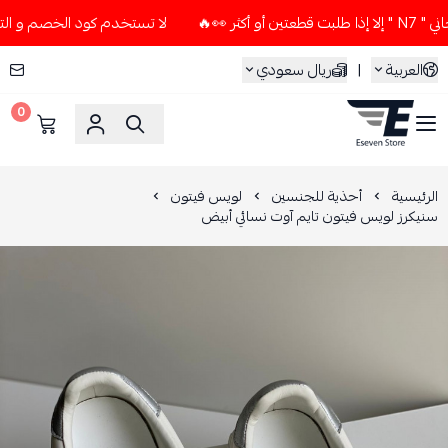
🔥
لا تستخدم كود الخصم و التوصيل المجاني " N7 " إلا إذا طل
العربية
|
ريال سعودي
0
ESEVEN STORE
الرئيسية
أحذية للجنسين
لويس فيتون
سنيكرز لويس فيتون تايم آوت نسائي أبيض