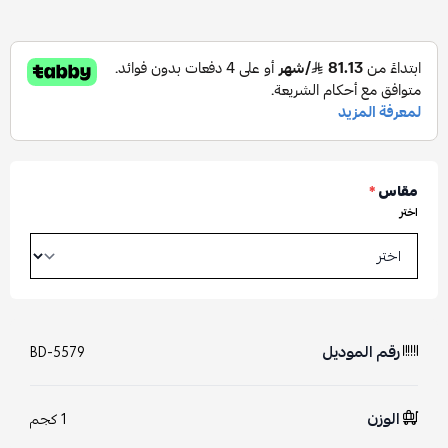
مقاس
*
اختر
رقم الموديل
BD-5579
الوزن
1 كجم