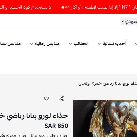
لا تستخدم كود الخصم و التوصيل المجاني " N7 " إلا إذا طلبت قطعتي
سعودي
أحذية نسائية
الحقائب
ملابس رجالية
ملابس نسائ
اء لورو بيانا رياضي خمري وكحلي
حذاء لورو بيانا رياضي
850 SAR
حذاء رجالي ,
لورو بيانا ,
حذاء خمري وكحل