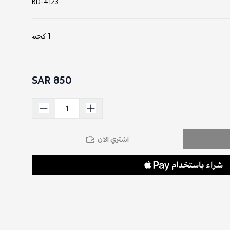
BD-4123
1 كجم
850 SAR
اشتري الآن