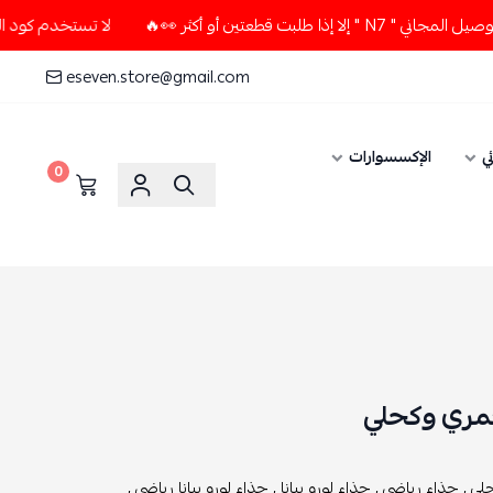
ن أو أكثر 👀🔥
لا تستخدم كود الخصم و التوصيل المجاني " N7 "
eseven.store@gmail.com
ي
الإكسسوارات
0
 خمري وكحلي
ي ,
حذاء رياضي ,
حذاء لورو بيانا ,
حذاء لورو بيانا رياضي ,