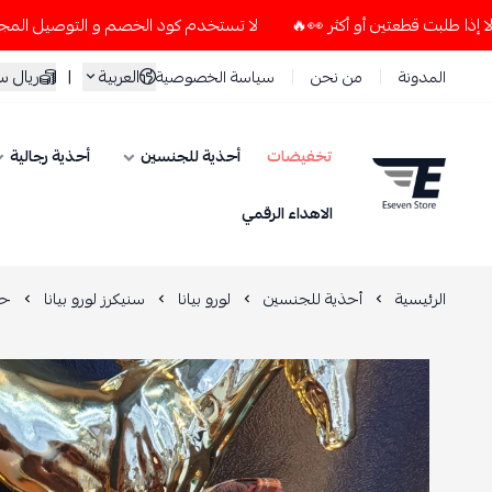
لا تستخدم كود الخصم و التوصيل المجاني " N7 " إلا إذا طلبت قطعتين أو أكثر 👀🔥
العربية
|
ريال 
المدونة
من نحن
سياسة الخصوصية
تخفيضات
أحذية للجنسين
أحذية رجالية
ESEVEN STORE
الاهداء الرقمي
الرئيسية
أحذية للجنسين
لورو بيانا
سنيكرز لورو بيانا
حذ