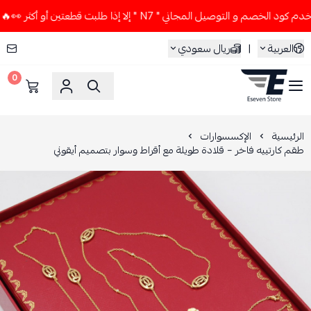
صم و التوصيل المجاني " N7 " إلا إذا طلبت قطعتين أو أكثر 👀🔥
العربية
|
ريال سعودي
0
ESEVEN STORE
الرئيسية
الإكسسوارات
طقم كارتييه فاخر – قلادة طويلة مع أقراط وسوار بتصميم أيقوني