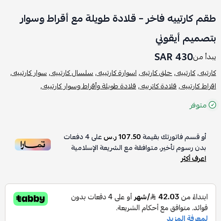
طقم كارتييه فاخر – قلادة طويلة مع أقراط وسوار
بتصميم أيقوني
430 SAR
يبدأ من
كارتيه ,
كارتييه ,
حلق كارتيه ,
اسوارة كارتييه ,
سلسال كارتييه ,
سوار كارتييه ,
اقراط كارتييه ,
قلادة كاترييه ,
قلادة طويلة وأقراط وسوار كارتييه ,
متوفر
أو قسم فاتورتك بقيمة
107.50 ر.س
على
4
دفعات
بدون رسوم تأخير، متوافقة مع الشريعة الإسلامية
اعرف أكثر