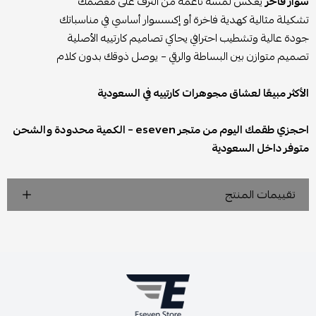
سوار فاخر
يعكس لمسة ناعمة من الترف على معصمك
تشكيلة مثالية كهدية فاخرة أو إكسسوار أساسي في مناسباتك
جودة عالية وتشطيب احترافي يحاكي تصاميم كارتييه الأصلية
تصميم متوازن بين البساطة والرقي – يوصل ذوقك بدون كلام
الأكثر مبيعًا لعشاق مجوهرات كارتييه في السعودية
احجزي طقمك اليوم من متجر eseven – الكمية محدودة والشحن
متوفر داخل السعودية
تقييمات المنتج