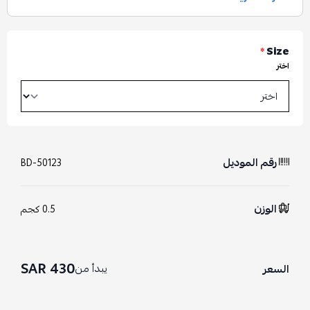
*
Size
اختر
رقم الموديل
BD-50123
الوزن
0.5 كجم
430 SAR
يبدأ من
السعر