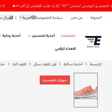
ني " N7 " إلا إذا طلبت قطعتين أو أكثر 👀🔥
لا تستخدم كود ا
العربية
|
ريال 
المدونة
من نحن
سياسة الخصوصية
تخفيضات
أحذية للجنسين
أحذية رجالية
ESEVEN STORE
الاهداء الرقمي
الرئيسية
أحذية نسائية
أون كلاود نسائي
كلاود ألترا
حذاء
شوزات للجنسين