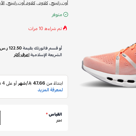
أون رانينج ,
كلاود ,
كلاود أون رانينج ,
الأ
متوفر
تم شراءه
10
مرات
أو قسم فاتورتك بقيمة
122.50 ر.س
الشريعة الإسلامية
اعرف أكثر
القياس
*
اختر