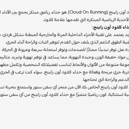
حذاء كلاود أون رانينج (Cloud On Running) هو حذاء رياضي مب
حذية الرياضية المبتكرة التي تقدمها علامة كلاود.
ء كلاود أون رانينج:
يعتمد على تقنية الأجزاء الداخلية المرنة والخارجية المبطنة بشكل فردي، مما ي
ة الطوق الناعم الذي يلتف حول القدم لتوفير الثبات والراحة أثناء الجري.
ة نعل توفر تبديدًا ممتازًا للصدمات وتوفر استجابة سريعة ومرونة في الحركة.
واد خفيفة الوزن وجيدة التهوية، مما يساعد في توفير تهوية وتبريد مثاليين 
وعة متنوعة من الألوان والأنماط لتناسب تفضيلاتك الشخصية وتكمل مظهرك
ربة جري مريحة وفعالة مع حذاء كلاود أون رانينج. سواء كنت ترغب في الجري في
لدعم والراحة التي تحتاجها.
 كلاود أون رانينج الخاص بك الآن من متجر آي سفن ستور واستمتع بتجربة 
ية استثنائية. كون رياضيًا متميزًا مع حذاء كلاود أون رانينج من آي سفن ستور.