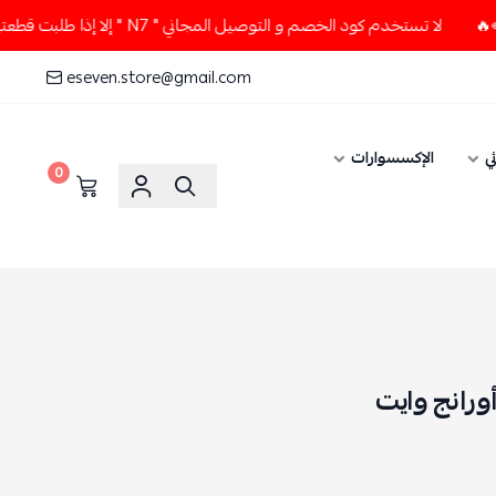
لا تستخدم كود الخصم و التوصيل المجاني " N7 " إلا إذا طلبت قطعتين أو أكثر 👀🔥
eseven.store@gmail.com
ي
الإكسسوارات
0
ورانج وايت