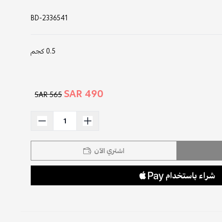
BD-2336541
0.5 كجم
490 SAR
565 SAR
اشتري الآن