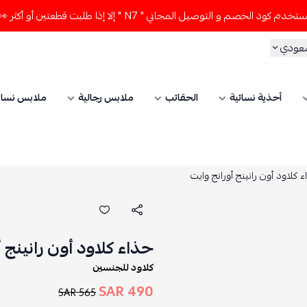
لخصم و التوصيل المجاني " N7 " إلا إذا طلبت قطعتين أو أكثر 👀🔥
سعودي
أحذية نسائية
الحقائب
ملابس رجالية
ملابس نسائ
 كلاود أون رانينج أورانج وايت
حذاء كلاود أون رانينج أ
كلاود للجنسين
490 SAR
565 SAR