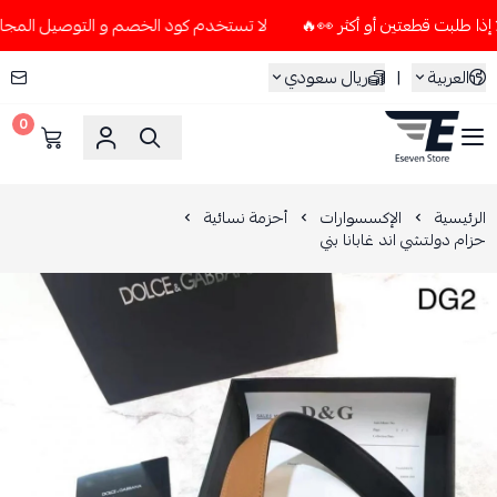
لا تستخدم كود الخصم و التوصيل المجاني " N7 " إلا إذا طلبت قطعتين أو أكثر 👀
العربية
|
ريال سعودي
0
ESEVEN STORE
الرئيسية
الإكسسوارات
أحزمة نسائية
حزام دولتشي اند غابانا بني