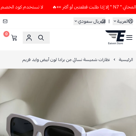
 أكثر 👀🔥
لا تستخدم كود الخصم و التوصيل المجاني " N7 " إلا
العربية
|
ريال سعودي
0
ESEVEN STORE
الرئيسية
نظارات شميسة نسائي من برادا لون أبيض وايد فريم