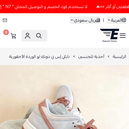
لا تستخدم كود الخصم و التوصيل المجاني " N7 " إلا إذا طلبت قطعتين أو أكثر 👀🔥
العربية
|
ريال سعودي
0
ESEVEN STORE
الرئيسية
أحذية للجنسين
نايكي إس بي دونك لو الوردة الأحفورية