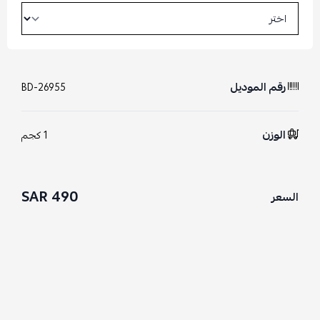
رقم الموديل
BD-26955
الوزن
1 كجم
490 SAR
السعر