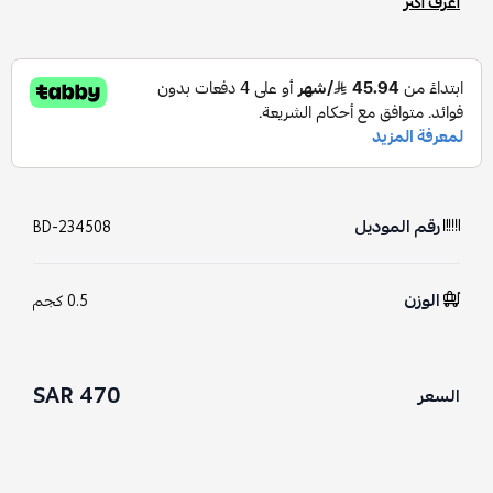
اعرف أكثر
رقم الموديل
BD-234508
الوزن
0.5 كجم
470 SAR
السعر