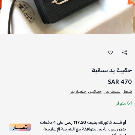
حقيبة يد نسائية
470 SAR
شنط ,
شنطة يد ,
حقائب ,
حقيبة يد ,
متوفر
أو قسم فاتورتك بقيمة
117.50 ر.س
على
4
دفعات
بدون رسوم تأخير، متوافقة مع الشريعة الإسلامية