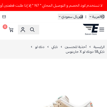
لا تستخدم كود الخصم و التوصيل المجاني " N7 " إلا إذا طلبت قطعتين أو أكثر 👀🔥
العربية
|
ريال سعودي
0
ESEVEN STORE
الرئيسية
أحذية للجنسين
نايكي
دنك لو
نايكيSB دونك لو X جاريتوس