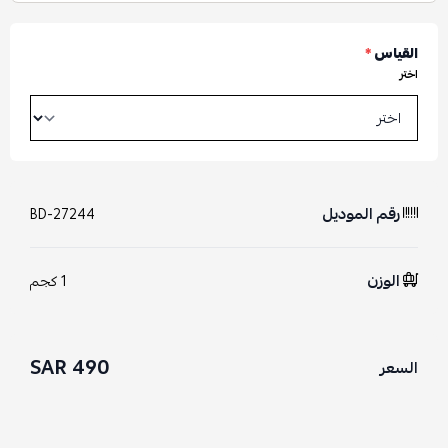
القياس
*
اختر
رقم الموديل
BD-27244
الوزن
1 كجم
490 SAR
السعر