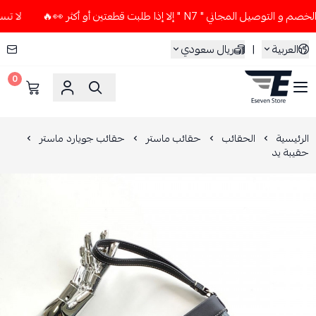
اني " N7 " إلا إذا طلبت قطعتين أو أكثر 👀🔥
لا تستخدم كود 
العربية
|
ريال سعودي
0
ESEVEN STORE
الرئيسية
الحقائب
حقائب ماستر
حقائب جويارد ماستر
حقيبة يد