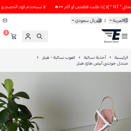
 👀🔥
لا تستخدم كود الخصم و التوصيل المجاني " N7 " إلا إذا 
العربية
|
ريال سعودي
0
ESEVEN STORE
الرئيسية
أحذية نسائية
كعوب نسائية - هيلز
صندل جوتشي أبيض هاي هيلز