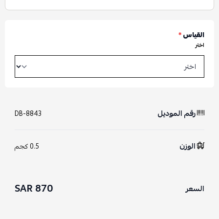
القياس
*
اختر
رقم الموديل
DB-8843
الوزن
0.5 كجم
870 SAR
السعر