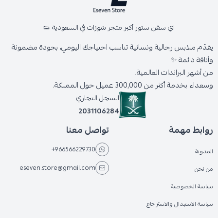
اي سفن ستور أكبر متجر شوزات في السعودية 👟
يقدّم ملابس رجالية ونسائية تناسب احتياجك اليومي، بجودة مضمونة
وأناقة دائمة ✨
من أشهر البراندات العالمية،
وسعداء بخدمة أكثر من 300,000 عميل حول المملكة.
السجل التجاري
2031106284
روابط مهمة
تواصل معنا
+966566229730
المدونة
eseven.store@gmail.com
من نحن
سياسة الخصوصية
سياسة الاستبدال والاسترجاع