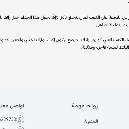
اس اللامعة على الكعب العالي لتخلق تأثيرًا برّاقًا يجعل هذا الحذاء خيارًا رائعً
بة ارتداء لا تضاهى.
ء الكعب العالي أكوازورا بلاك المرصع ليكون إكسسوارك المثالي واجعلي خطوا
التك لمسة فاخرة ومتألقة.
روابط مهمة
تواصل معنا
6229730
المدونة