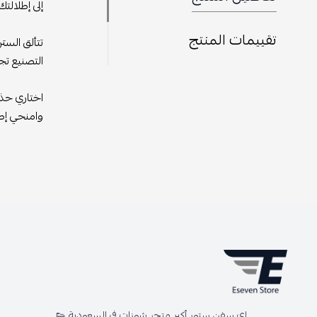
إلى إطلالتك.
تقييمات المنتج
تتألق الستر
التصنيع تجر
اختاري حذا
وامنحي إطل
اي سفن ستور أكبر متجر شوزات في السعودية 👟