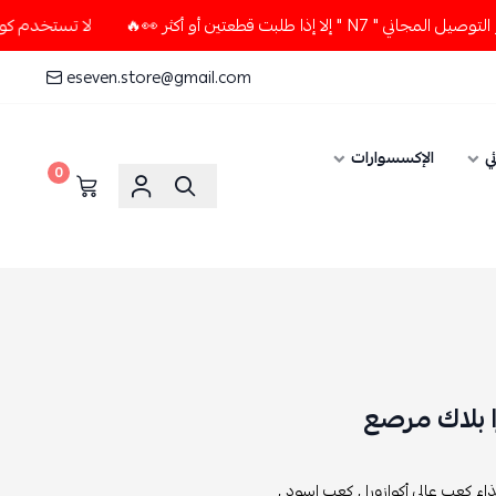
بت قطعتين أو أكثر 👀🔥
لا تستخدم كود الخصم و التوصيل المجان
eseven.store@gmail.com
ي
الإكسسوارات
0
ا بلاك مرصع
ء كعب عالي أكوازورا ,
كعب اسود ,