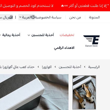
لا تستخدم كود الخصم و التوصيل المجاني " N7 " إلا إذا طلبت قطعتين أو أكثر 👀
العربية
|
ريال 
المدونة
من نحن
سياسة الخصوصية
تخفيضات
أحذية للجنسين
أحذية رجالية
ESEVEN STORE
الاهداء الرقمي
الرئيسية
أحذية للجنسين
اكوازورا
حذاء كعب عالي أكوازورا 