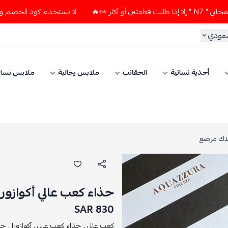
🔥
لا تستخدم كود الخصم و التوصيل المجاني " N7 " إلا إذا طل
سعودي
أحذية نسائية
الحقائب
ملابس رجالية
ملابس نسائ
بلاك مرصع
حذاء كعب عالي أكوازور
830 SAR
كعب عالي ,
حذاء كعب عالي ,
أكوازورا ,
حذا