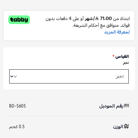
القياس
*
اختر
رقم الموديل
BD-5605
الوزن
0.5 كجم