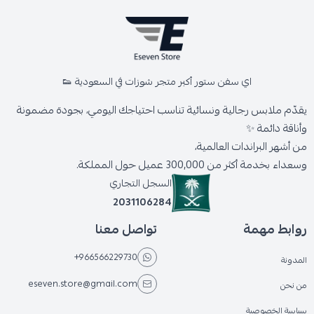
اي سفن ستور أكبر متجر شوزات في السعودية 👟
يقدّم ملابس رجالية ونسائية تناسب احتياجك اليومي، بجودة مضمونة
وأناقة دائمة ✨
من أشهر البراندات العالمية،
وسعداء بخدمة أكثر من 300,000 عميل حول المملكة.
السجل التجاري
2031106284
روابط مهمة
تواصل معنا
+966566229730
المدونة
eseven.store@gmail.com
من نحن
سياسة الخصوصية