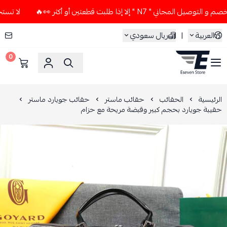
 " N7 " إلا إذا طلبت قطعتين أو أكثر 👀🔥
لا تستخدم كود الخ
العربية
|
ريال سعودي
0
ESEVEN STORE
الرئيسية
الحقائب
حقائب ماستر
حقائب جويارد ماستر
حقيبة جويارد بحجم كبير وقبضة مريحة مع حزام