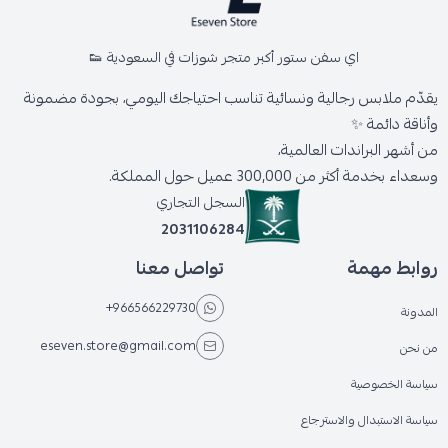
اي سفن ستور أكبر متجر شوزات في السعودية 👟
يقدّم ملابس رجالية ونسائية تناسب احتياجك اليومي، بجودة مضمونة
وأناقة دائمة ✨
من أشهر البراندات العالمية،
وسعداء بخدمة أكثر من 300,000 عميل حول المملكة.
السجل التجاري
2031106284
روابط مهمة
تواصل معنا
+966566229730
المدونة
eseven.store@gmail.com
من نحن
سياسة الخصوصية
سياسة الاستبدال والاسترجاع