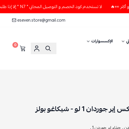
لا تستخدم كود الخصم و التوصيل المجاني " N7 " إلا إذا طلبت قطعتين أو أكثر 👀🔥
eseven.store@gmail.com
ي
الإكسسوارات
0
ن 1 لو - شيكاغو بولز
دن ,
حذاء اير جوردن 1 ,