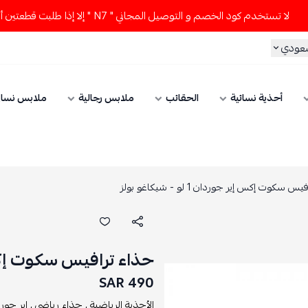
تخدم كود الخصم و التوصيل المجاني " N7 " إلا إذا طلبت قطعتين أو أكثر 👀🔥
سعودي
أحذية نسائية
الحقائب
ملابس رجالية
ملابس نسائ
 سكوت إكس إير جوردان 1 لو - شيكاغو بولز
حذاء ترافيس سكوت إكس إير جوردا
490 SAR
الأحذية الرياضية ,
حذاء رياضي ,
اير جور