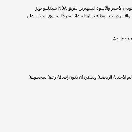
حذاء ترافيس سكوت إكس إير جوردان 1 لو - شيكاغو بولز يأتي بتصميم مستوحى من اللونين الأحمر والأسود الشهيرين لفريق NBA شيكاغو بولز
أحمر والأسود، مما يعطيه مظهرًا جذابًا وجريئًا. يحتوي الحذاء على
 فريدة ومميزة في عالم الأحذية الرياضية ويمكن أن يكون إضافة رائعة لمجموعة