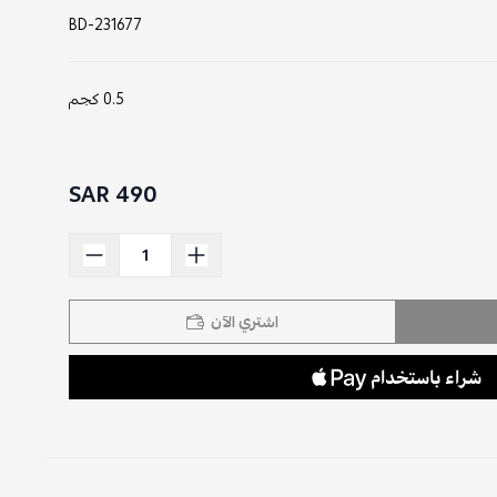
BD-231677
0.5 كجم
490 SAR
اشتري الآن