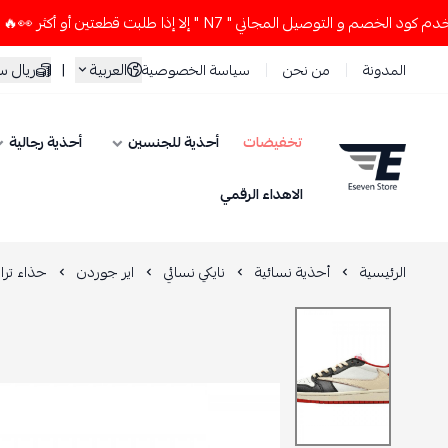
توصيل المجاني " N7 " إلا إذا طلبت قطعتين أو أكثر 👀🔥
لا تس
العربية
|
ريال 
المدونة
من نحن
سياسة الخصوصية
تخفيضات
أحذية للجنسين
أحذية رجالية
ESEVEN STORE
الاهداء الرقمي
الرئيسية
أحذية نسائية
نايكي نسائي
اير جوردن
حذاء ترافيس