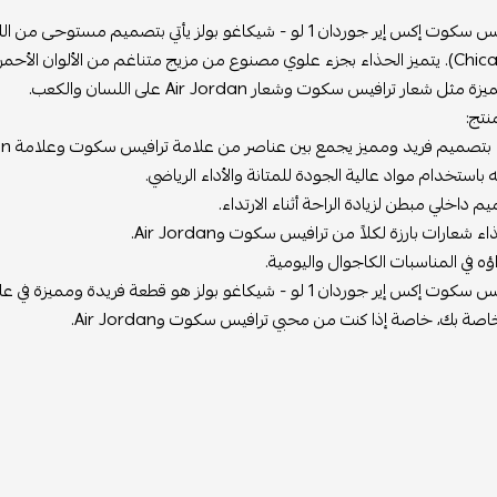
(Chicago Bulls). يتميز الحذاء بجزء علوي مصنوع من مزيج متناغم من الألوان ال
ل شعار ترافيس سكوت وشعار Air Jordan على اللسان والكعب.
نتج:
 بتصميم فريد ومميز يجمع بين عناصر من علامة ترافيس سكوت وعلامة Air Jordan.
باستخدام مواد عالية الجودة للمتانة والأداء الرياضي.
م داخلي مبطن لزيادة الراحة أثناء الارتداء.
شعارات بارزة لكلاً من ترافيس سكوت وAir Jordan.
ؤه في المناسبات الكاجوال واليومية.
حذاء ترافيس سكوت إكس إير جوردان 1 لو - شيكاغو بولز هو قطعة
اصة بك، خاصة إذا كنت من محبي ترافيس سكوت وAir Jordan.