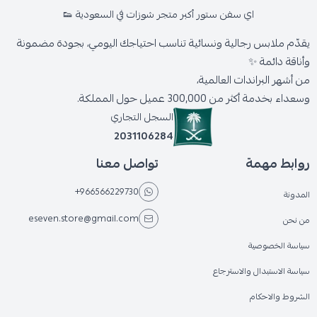
اي سفن ستور أكبر متجر شوزات في السعودية 👟
يقدّم ملابس رجالية ونسائية تناسب احتياجك اليومي، بجودة مضمونة
وأناقة دائمة ✨
من أشهر البراندات العالمية،
وسعداء بخدمة أكثر من 300,000 عميل حول المملكة.
السجل التجاري
2031106284
روابط مهمة
تواصل معنا
+966566229730
المدونة
eseven.store@gmail.com
من نحن
سياسة الخصوصية
سياسة الاستبدال والاسترجاع
الشروط والاحكام