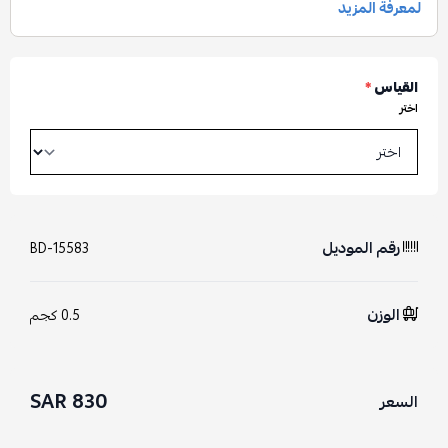
القياس
*
اختر
رقم الموديل
BD-15583
الوزن
0.5 كجم
830 SAR
السعر