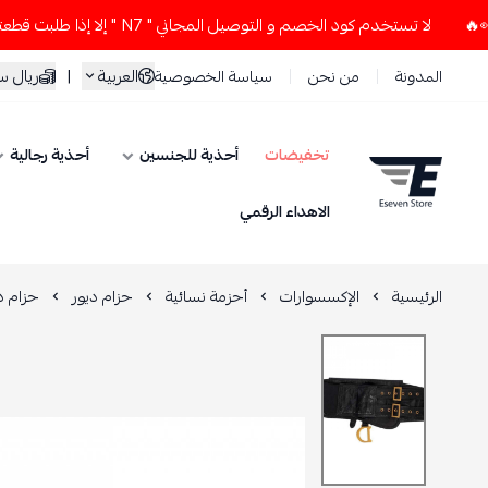
لا تستخدم كود الخصم و التوصيل المجاني " N7 " إلا إذا طلبت قطعتين أو أكثر 👀🔥
العربية
|
ريال 
المدونة
من نحن
سياسة الخصوصية
تخفيضات
أحذية للجنسين
أحذية رجالية
ESEVEN STORE
الاهداء الرقمي
الرئيسية
الإكسسوارات
أحزمة نسائية
حزام ديور
حزام د