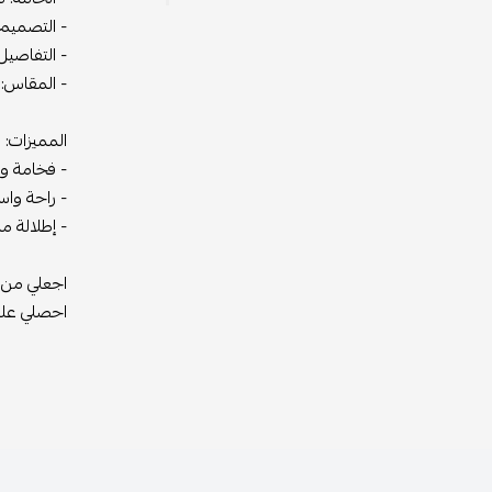
- التصميم
- التفاصيل
- المقاس: 
المميزات:
- فخامة وأ
- راحة واس
- إطلالة م
اجعلي من ح
احصلي عليه 