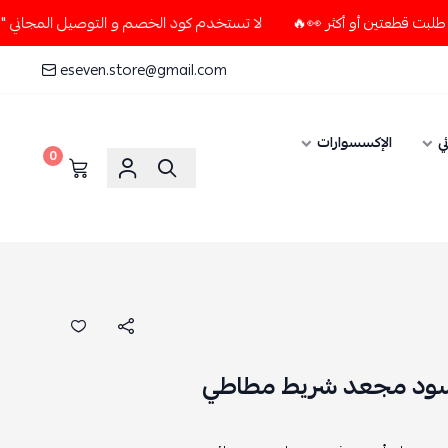
لا تستخدم كود الخصم و التوصيل المجاني " N7 " إلا إذا طلبت قطعتين أو أكثر 👀🔥
eseven.store@gmail.com
ي
الإكسسوارات
0
أسود مجعد شريط مطاطي