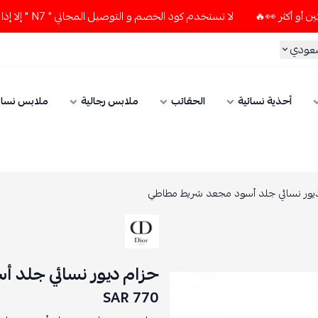
لا تستخدم كود الخصم و التوصيل المجاني " N7 " إلا إذا طلبت قطعتين أو أكثر 👀🔥
سعودي
أحذية نسائية
الحقائب
ملابس رجالية
ملابس نسائ
يور نسائي جلد أسود مجعد شريط مطاطي
حزام ديور نسائي جلد 
770 SAR