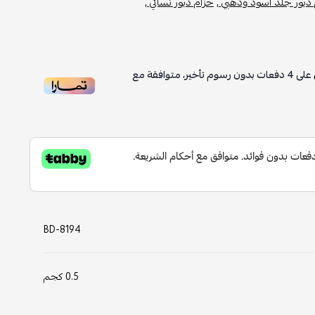
ديور جلد أسود وذهبي ,
حزام ديور نسائي ,
على
4
دفعات بدون رسوم تأخير، متوافقة مع
BD-8194
0.5 كجم