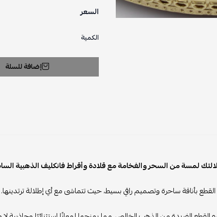
السعر
الكمية
إضافة للسلة
التك لمسة من السحر والفخامة مع قلادة وأقراط فانكليف الذهبية السا
القطع بأناقة ساحرة وتصميم راقي بسيط، حيث تتماشى مع أي إطلالة ترتدينها.
القطع الفريدة من الذهب الخالص، مما يمنحها لمعانًا استثنائيًا وجاذبية لا م