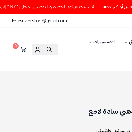
لا تستخدم كود الخصم و التوصيل المجاني " N7 " إلا إذا طلبت قطعتين أو أكثر 👀🔥
eseven.store@gmail.com
ي
الإكسسوارات
0
هبي سادة لامع
ت نسائية ,
فانكليف ,