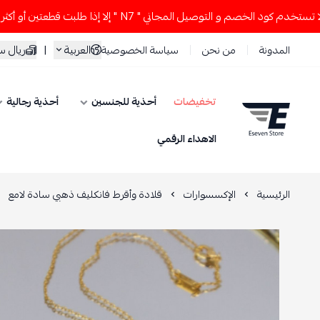
 الخصم و التوصيل المجاني " N7 " إلا إذا طلبت قطعتين أو أكثر 👀🔥
العربية
|
ريال 
المدونة
من نحن
سياسة الخصوصية
تخفيضات
أحذية للجنسين
أحذية رجالية
ESEVEN STORE
الاهداء الرقمي
الرئيسية
الإكسسوارات
قلادة وأقرط فانكليف ذهبي سادة لامع