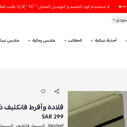
لا تستخدم كود الخصم و التوصيل المجاني " N7 " إلا إذا طلبت قطعتين أو أكثر 👀🔥
سعودي
أحذية نسائية
الحقائب
ملابس رجالية
ملابس نسائ
قلادة وأقرط فانكليف ذ
299 SAR
Vancleef ,
اكسسوار فانكليف ,
اكسسوارا