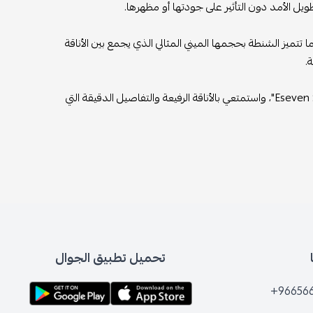
ويل الأمد دون التأثير على جودتها أو مظهرها.
 تتميز الشنطة بحجمها الميني المثالي الذي يجمع بين الأناقة
.
احصلي على لمسة من الفخامة مع شنطة "هيرمز ميني كيلي" باللون العسلي من "Eseven Store"، واستمتعي بالأناقة الرفيعة والتفاصيل الدقيقة التي
تحميل تطبيق الجوال
+96656