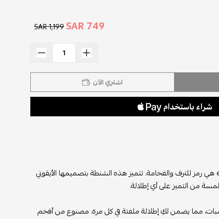
749 SAR
1,199 SAR
اشتري الآن
شنطة هيرمز ميني كيلي الجلدية باللون العسلي الفاخر مع قفل ذهبي من eseven store هي رمز للترف والفخامة. تتميز هذه الشنطة بتصميمها الأيقوني
مسة من التميز على أي إطلالة.
سبات، مما يضمن لكِ إطلالة ملفتة في كل مرة. مصنوع من أفخم