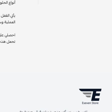
أنواع الجل
يأتي القفل
العملية وس
تجعل هذه ا
اي سفن ستور أكبر متجر شوزات في السعودية 👟