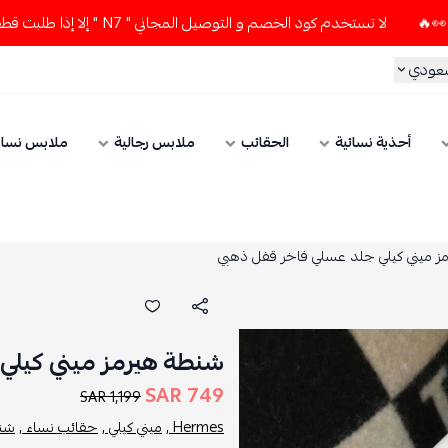
لا تستخدم كود الخصم و التوصيل المجاني " N7 " إلا إذا طلبت قطعتين أو أكثر 👀🔥
سعودي
أحذية نسائية
الحقائب
ملابس رجالية
ملابس نسائ
ز ميني كيلي جلد عسلي فاخر قفل ذهبي
شنطة هيرمز ميني كيلي
749 SAR
1,199 SAR
Hermes ,
ميني كيلي ,
حقائب نساء ,
شنط