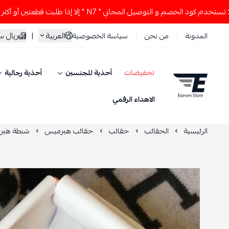
 الخصم و التوصيل المجاني " N7 " إلا إذا طلبت قطعتين أو أكثر 👀🔥
العربية
|
ريال 
المدونة
من نحن
سياسة الخصوصية
تخفيضات
أحذية للجنسين
أحذية رجالية
ESEVEN STORE
الاهداء الرقمي
الرئيسية
الحقائب
حقائب
حقائب هيرميس
شنطة هيرم