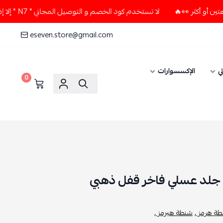
لا تستخدم كود الخصم و التوصيل المجاني " N7 " إلا إذا طلبت قطعتين أو أكثر 👀🔥
eseven.store@gmail.com
ي
الإكسسوارات
0
 جلد عسلي فاخر قفل ذهبي
ة هرمز ,
شنطة هيرمز ,