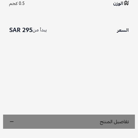
الوزن
0.5 كجم
295 SAR
يبدأ من
السعر
تفاصيل المنتج