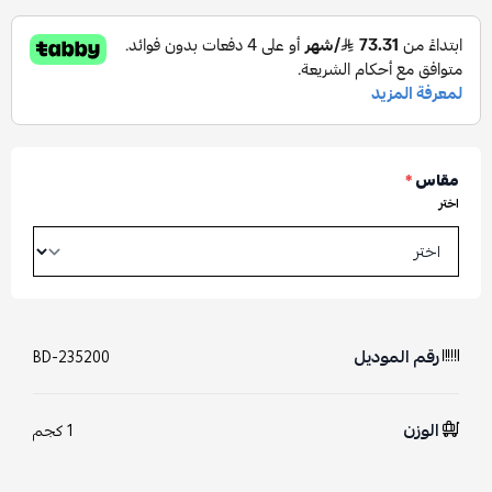
مقاس
*
اختر
رقم الموديل
BD-235200
الوزن
1 كجم