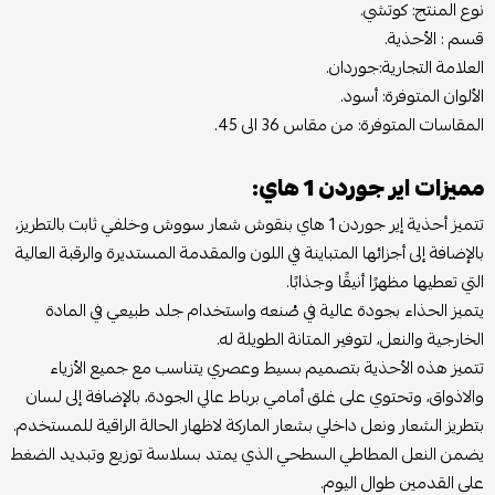
نوع المنتج: كوتشي.
قسم : الأحذية.
العلامة التجارية:جوردان.
الألوان المتوفرة: أسود.
المقاسات المتوفرة: من مقاس 36 الى 45.
مميزات اير جوردن 1 هاي:
تتميز أحذية إير جوردن 1 هاي بنقوش شعار سووش وخلفي ثابت بالتطريز،
بالإضافة إلى أجزائها المتباينة في اللون والمقدمة المستديرة والرقبة العالية
التي تعطيها مظهرًا أنيقًا وجذابًا.
يتميز الحذاء بجودة عالية في صُنعه واستخدام جلد طبيعي في المادة
الخارجية والنعل، لتوفير المتانة الطويلة له.
تتميز هذه الأحذية بتصميم بسيط وعصري يتناسب مع جميع الأزياء
والاذواق، وتحتوي على غلق أمامي برباط عالي الجودة، بالإضافة إلى لسان
بتطريز الشعار ونعل داخلي بشعار الماركة لاظهار الحالة الراقية للمستخدم.
يضمن النعل المطاطي السطحي الذي يمتد بسلاسة توزيع وتبديد الضغط
على القدمين طوال اليوم.