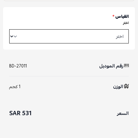
القياس
*
اختر
رقم الموديل
BD-27011
الوزن
1 كجم
531 SAR
السعر