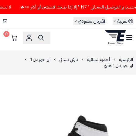
ني " N7 " إلا إذا طلبت قطعتين أو أكثر 👀🔥
لا تستخدم كود ال
العربية
|
ريال سعودي
0
ESEVEN STORE
الرئيسية
أحذية نسائية
نايكي نسائي
اير جوردن 1
اير جوردن 1 هاي