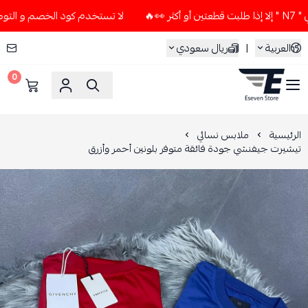
لا تستخدم كود الخصم و التوصيل المجاني " N7 " إلا إذا طلبت ق
العربية
|
ريال سعودي
0
ESEVEN STORE
الرئيسية
ملابس نسائي
تيشيرت جيفنشي جودة فائقة متوفر بلونين أحمر وأزرق