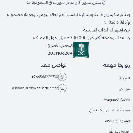
اي سفن ستور أكبر متجر شوزات في السعودية 👟
يقدّم ملابس رجالية ونسائية تناسب احتياجك اليومي، بجودة مضمونة
وأناقة دائمة ✨
من أشهر البراندات العالمية،
وسعداء بخدمة أكثر من 300,000 عميل حول المملكة.
السجل التجاري
2031106284
روابط مهمة
تواصل معنا
+966566229730
المدونة
eseven.store@gmail.com
من نحن
سياسة الخصوصية
سياسة الاستبدال والاسترجاع
الشروط والاحكام
خدمة دفع تمارا