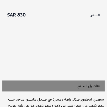
830 SAR
السعر
تفاصيل المنتج
استعدي لتحقيق إطلالة راقية ومميزة مع صندل فالنتينو الفاخر، حيث
يتميز بكعب عالي مطرز بستراس لامع وشعار ذهبي، مع نعل بلون وردي