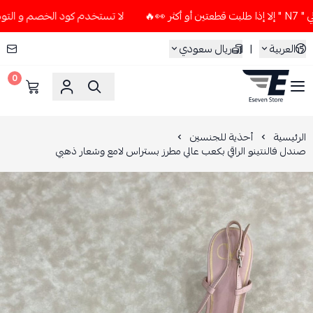
لا تستخدم كود الخصم و التوصيل المجاني " N7 " إلا إذا طلبت قطعت
العربية
|
ريال سعودي
0
ESEVEN STORE
الرئيسية
أحذية للجنسين
صندل فالنتينو الراقي بكعب عالي مطرز بستراس لامع وشعار ذهبي