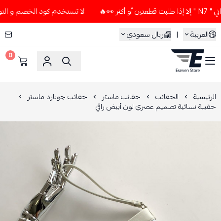
لا تستخدم كود الخصم و التوصيل المجاني " N7 " إلا إذا طلبت
العربية
|
ريال سعودي
0
ESEVEN STORE
الرئيسية
الحقائب
حقائب ماستر
حقائب جويارد ماستر
حقيبة نسائية تصميم عصري لون أبيض راقي