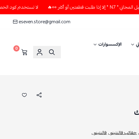
ثر 👀🔥
لا تستخدم كود الخصم و التوصيل المجاني " N7 " إلا إذ
eseven.store@gmail.com
ي
الإكسسوارات
0
ك
حقائب فالنتينو ,
فالنتينو ,