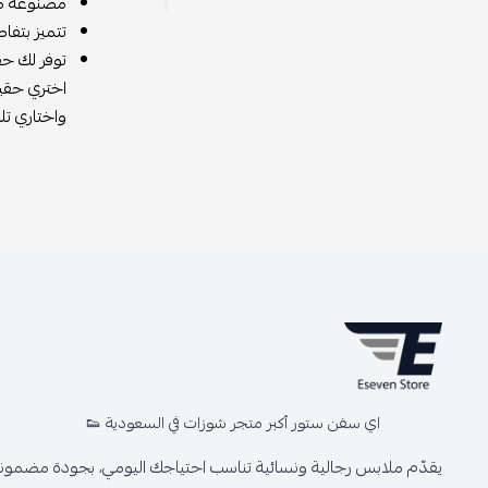
مصنوعة من 
تتميز بتفا
توفر لك ح
اختري حقيب
واختاري تل
اي سفن ستور أكبر متجر شوزات في السعودية 👟
يقدّم ملابس رجالية ونسائية تناسب احتياجك اليومي، بجودة مضمونة 