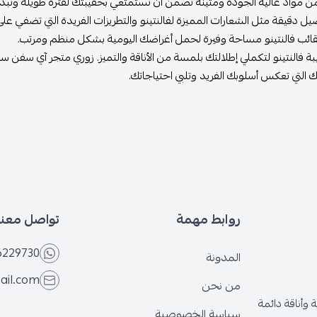
مواد عالية الجودة ومتينة تضمن أن تستمتعي بحقيبتك لفترة طويلة وتبدين
صيل دقيقة مثل الشعارات المميزة لفالنتينو والتطريزات الفريدة التي تضفي على
قائب فالنتينو مساحة وفيرة لحمل أغراضك اليومية بشكل منظم ومرتب.
ة فالنتينو لتكملي إطلالتك بلمسة من الأناقة والتميز. زوري متجر آي سفن
ك التي تعكس أسلوبك الفريد وتلبي احتياجاتك.
روابط مهمة
تواصل معنا
6229730
المدونة
ail.com
من نحن
وأناقة دائمة
سياسة الخصوصية