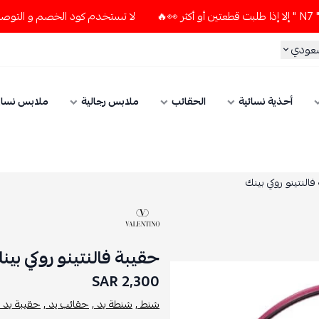
لا تستخدم كود الخصم و التوصيل المجاني " N7 " إلا إذا طلبت قطعتين أو أك
سعودي
أحذية نسائية
الحقائب
ملابس رجالية
ملابس نسائ
النتينو روكي بينك
حقيبة فالنتينو روكي بين
2,300 SAR
شنط ,
شنطة يد ,
حقائب يد ,
حقيبة يد ,