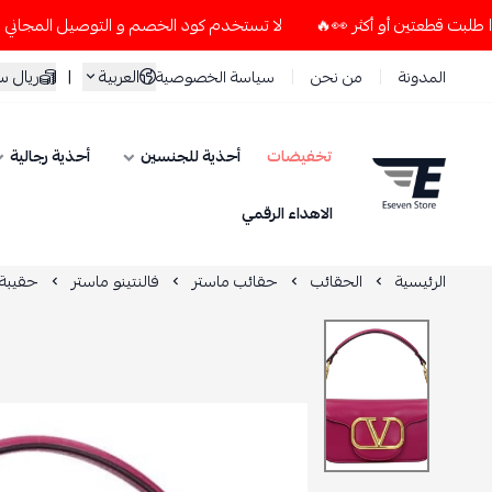
لا تستخدم كود الخصم و التوصيل المجاني " N7 " إلا إذا طلبت قطعتين أو أكثر 👀🔥
العربية
|
ريال 
المدونة
من نحن
سياسة الخصوصية
تخفيضات
أحذية للجنسين
أحذية رجالية
ESEVEN STORE
الاهداء الرقمي
الرئيسية
الحقائب
حقائب ماستر
فالنتينو ماستر
حقيبة ف