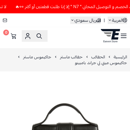
المجاني " N7 " إلا إذا طلبت قطعتين أو أكثر 👀🔥
لا تستخدم ك
العربية
|
ريال سعودي
0
ESEVEN STORE
الرئيسية
الحقائب
حقائب ماستر
جاكيموس ماستر
جاكيموس ميني لي جراند بامبينو