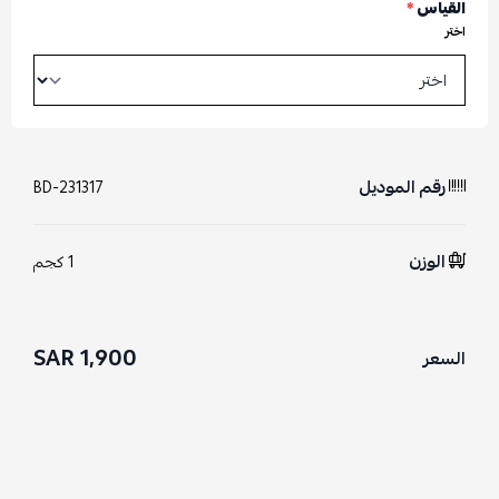
القياس
*
اختر
رقم الموديل
BD-231317
الوزن
1 كجم
1,900 SAR
السعر